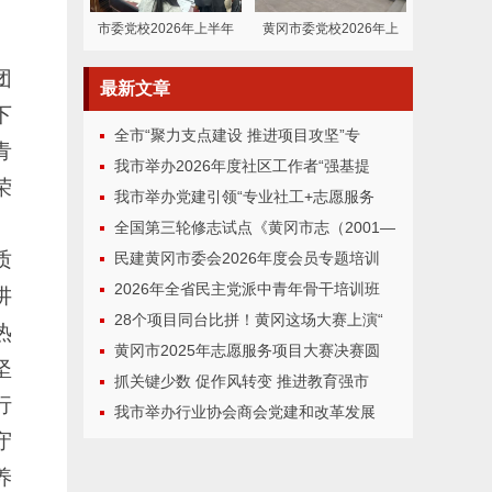
市委党校2026年上半年
黄冈市委党校2026年上
团
最新
文章
下
全市“聚力支点建设 推进项目攻坚”专
青
我市举办2026年度社区工作者“强基提
荣
我市举办党建引领“专业社工+志愿服务
。
全国第三轮修志试点《黄冈市志（2001—
质
民建黄冈市委会2026年度会员专题培训
2026年全省民主党派中青年骨干培训班
讲
28个项目同台比拼！黄冈这场大赛上演“
热
黄冈市2025年志愿服务项目大赛决赛圆
坚
抓关键少数 促作风转变 推进教育强市
行
我市举办行业协会商会党建和改革发展
守
养