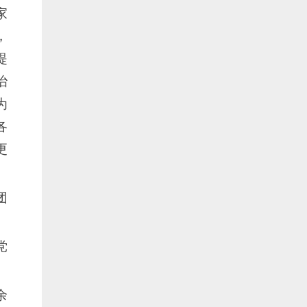
家
，
提
治
为
各
更
团
党
余