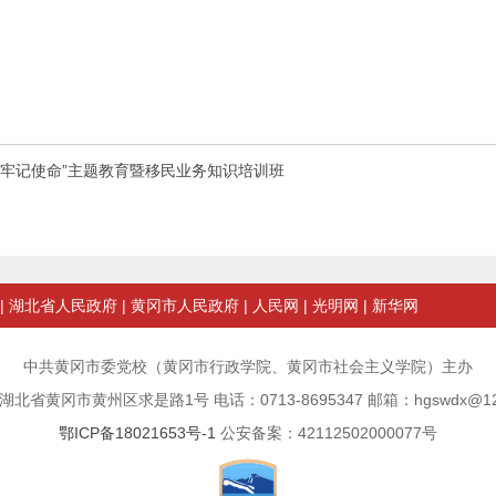
牢记使命”主题教育暨移民业务知识培训班
|
湖北省人民政府
|
黄冈市人民政府
|
人民网
|
光明网
|
新华网
中共黄冈市委党校（黄冈市行政学院、黄冈市社会主义学院）主办
北省黄冈市黄州区求是路1号 电话：0713-8695347 邮箱：hgswdx@12
鄂ICP备18021653号-1
公安备案：42112502000077号