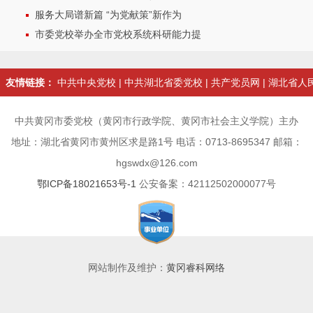
服务大局谱新篇 “为党献策”新作为
市委党校举办全市党校系统科研能力提
友情链接：
中共中央党校
|
中共湖北省委党校
|
共产党员网
|
湖北省人
中共黄冈市委党校（黄冈市行政学院、黄冈市社会主义学院）主办
地址：湖北省黄冈市黄州区求是路1号 电话：0713-8695347 邮箱：
hgswdx@126.com
鄂ICP备18021653号-1
公安备案：42112502000077号
网站制作及维护：
黄冈睿科网络