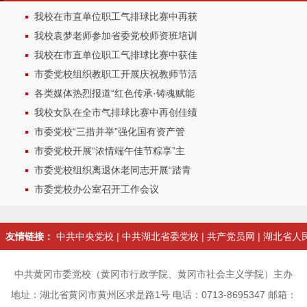
我校在市直单位职工气排球比赛中再获
我校袁梦老师参加省委党校师资班培训
我校在市直单位职工气排球比赛中获佳
市委党校组织教职工开展庆祝教师节活
各类媒体热烈报道“红色传承·铸魂赋能
我校女队在全市气排球比赛中再创佳绩
市委党校“三措并举”强化国有资产管
市委党校开展“浓情端午佳节粽享”主
市委党校组织离退休老同志开展“踏青
市委党校办公室召开工作会议
友情链接：
中共中央党校
|
中共湖北省委党校
|
共产党员网
|
湖北省人
中共黄冈市委党校（黄冈市行政学院、黄冈市社会主义学院）主办
地址：湖北省黄冈市黄州区求是路1号 电话：0713-8695347 邮箱：