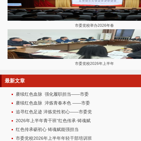
市委党校举办2026年春
市委党校2026年上半年
最新
文章
赓续红色血脉 强化履职担当——市委
赓续红色血脉 淬炼青春本色 ——市委
追寻红色足迹 淬炼党性初心——市委党
2026年上半年青干班“红色传承·铸魂赋
红色传承砺初心 铸魂赋能强担当
市委党校2026年上半年年轻干部培训班