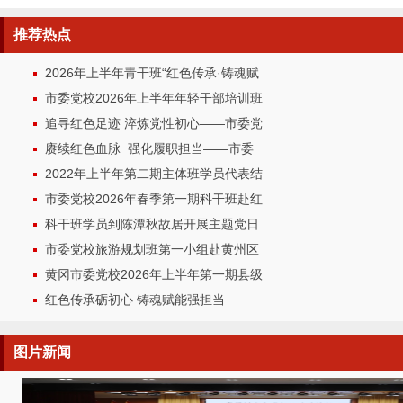
推荐
热点
2026年上半年青干班“红色传承·铸魂赋
市委党校2026年上半年年轻干部培训班
追寻红色足迹 淬炼党性初心——市委党
赓续红色血脉 强化履职担当——市委
2022年上半年第二期主体班学员代表结
市委党校2026年春季第一期科干班赴红
科干班学员到陈潭秋故居开展主题党日
市委党校旅游规划班第一小组赴黄州区
黄冈市委党校2026年上半年第一期县级
红色传承砺初心 铸魂赋能强担当
图片
新闻