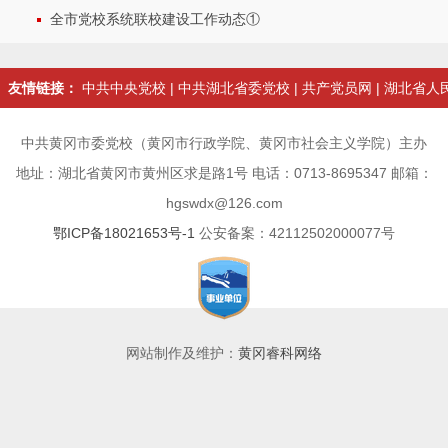
全市党校系统联校建设工作动态①
友情链接：
中共中央党校
|
中共湖北省委党校
|
共产党员网
|
湖北省人
中共黄冈市委党校（黄冈市行政学院、黄冈市社会主义学院）主办
地址：湖北省黄冈市黄州区求是路1号 电话：0713-8695347 邮箱：
hgswdx@126.com
鄂ICP备18021653号-1
公安备案：42112502000077号
网站制作及维护：
黄冈睿科网络