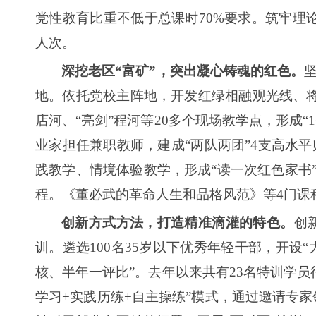
党性教育比重不低于总课时70%要求。筑牢理论宣
人次。
深挖老区“富矿”，突出凝心铸魂的红色。
地。依托党校主阵地，开发红绿相融观光线、将
店河、“亮剑”程河等20多个现场教学点，形成“
业家担任兼职教师，建成“两队两团”4支高水平
践教学、情境体验教学，形成“读一次红色家书”
程。《董必武的革命人生和品格风范》等4门课
创新方式方法，打造精准滴灌的特色。
创
训。遴选100名35岁以下优秀年轻干部，开设
核、半年一评比”。去年以来共有23名特训学员
学习+实践历练+自主操练”模式，通过邀请专家领