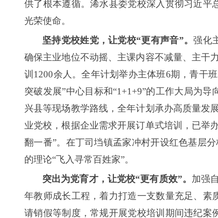
供了根本遵循。浠水县委党校深入贯彻习近平
光荣使命。
坚持党校姓党，让党校“更有声音”。
强化
确保主业地位不动摇、主课内容不减量、主干
训1200余人。全年计划举办主体班6期，青干
突破发展”中心目标和“1+1+9”的工作大局
兴县等现场教学路线，全年计划承办高质量发
业党校，根据企业需求开展订单式培训，已举办
翻一番”。在丁司垱镇孟家冲村开设红色基层分校
的理论“飞入寻常百姓家”。
突出为党育才，让党校“更有质效”。
加强自
年教师成长工程，着力打造一支数量充足、素
请销假等制度，常规开展党校培训期间违纪案