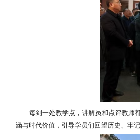
每到一处教学点，讲解员和点评教师
涵与时代价值，引导学员们回望历史、牢