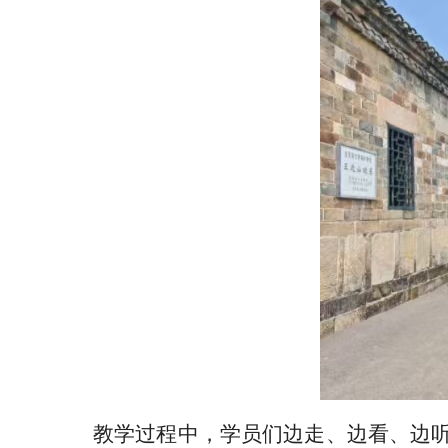
教学过程中，学员们边走、边看、边