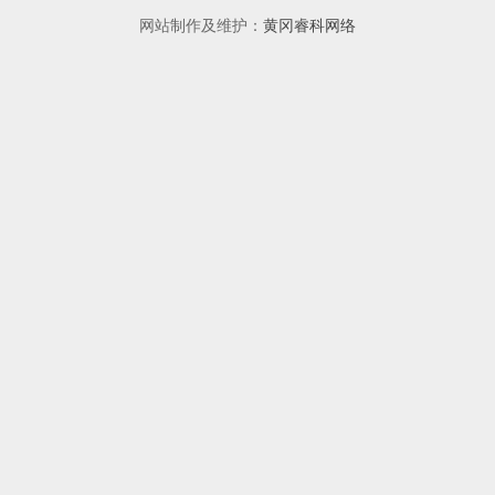
网站制作及维护：
黄冈睿科网络