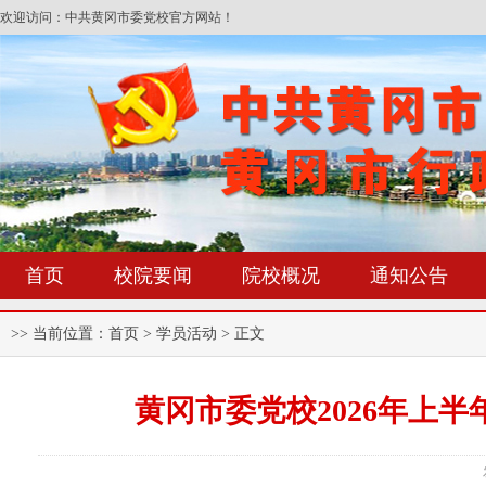
欢迎访问：中共黄冈市委党校官方网站！
首页
校院要闻
院校概况
通知公告
>> 当前位置：
首页
> 学员活动 > 正文
黄冈市委党校2026年上