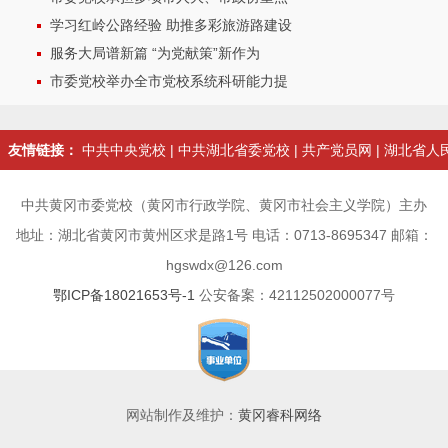
学习红岭公路经验 助推多彩旅游路建设
服务大局谱新篇 “为党献策”新作为
市委党校举办全市党校系统科研能力提
友情链接：
中共中央党校
|
中共湖北省委党校
|
共产党员网
|
湖北省人
中共黄冈市委党校（黄冈市行政学院、黄冈市社会主义学院）主办
地址：湖北省黄冈市黄州区求是路1号 电话：0713-8695347 邮箱：
hgswdx@126.com
鄂ICP备18021653号-1
公安备案：42112502000077号
网站制作及维护：
黄冈睿科网络