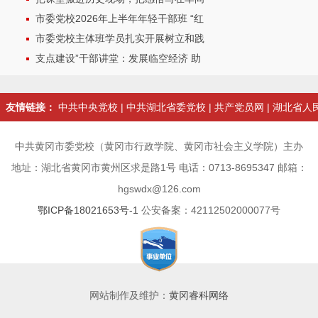
市委党校2026年上半年年轻干部班 “红
市委党校主体班学员扎实开展树立和践
支点建设”干部讲堂：发展临空经济 助
友情链接：
中共中央党校
|
中共湖北省委党校
|
共产党员网
|
湖北省人
中共黄冈市委党校（黄冈市行政学院、黄冈市社会主义学院）主办
地址：湖北省黄冈市黄州区求是路1号 电话：0713-8695347 邮箱：
hgswdx@126.com
鄂ICP备18021653号-1
公安备案：42112502000077号
网站制作及维护：
黄冈睿科网络