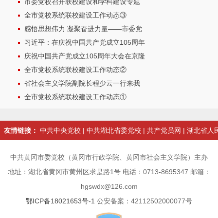
市委党校召开联校建设和学科建设专题
全市党校系统联校建设工作动态③
感悟思想伟力 凝聚奋进力量——市委党
习近平：在庆祝中国共产党成立105周年
庆祝中国共产党成立105周年大会在京隆
全市党校系统联校建设工作动态②
省社会主义学院副院长程少云一行来我
全市党校系统联校建设工作动态①
友情链接：
中共中央党校
|
中共湖北省委党校
|
共产党员网
|
湖北省人
中共黄冈市委党校（黄冈市行政学院、黄冈市社会主义学院）主办
地址：湖北省黄冈市黄州区求是路1号 电话：0713-8695347 邮箱：
hgswdx@126.com
鄂ICP备18021653号-1
公安备案：42112502000077号