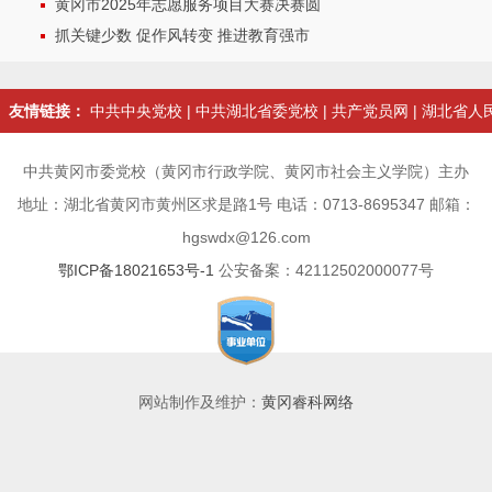
黄冈市2025年志愿服务项目大赛决赛圆
抓关键少数 促作风转变 推进教育强市
友情链接：
中共中央党校
|
中共湖北省委党校
|
共产党员网
|
湖北省人
中共黄冈市委党校（黄冈市行政学院、黄冈市社会主义学院）主办
地址：湖北省黄冈市黄州区求是路1号 电话：0713-8695347 邮箱：
hgswdx@126.com
鄂ICP备18021653号-1
公安备案：42112502000077号
网站制作及维护：
黄冈睿科网络